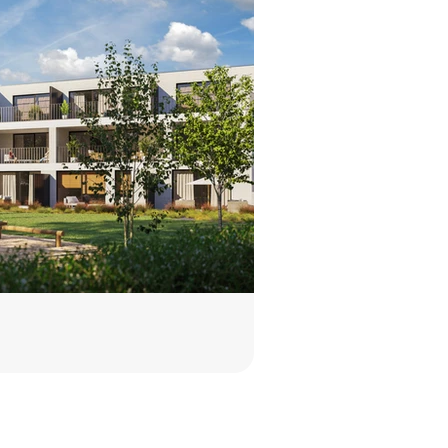
Musa
Maaseik