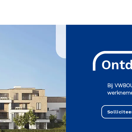
Ontd
Bij VWBOU
werknemer
Sollicitee